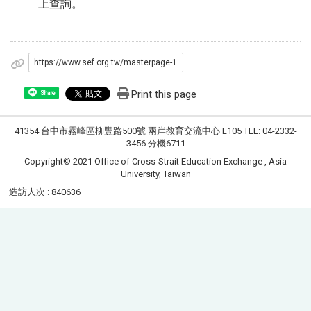
上查詢。
https://www.sef.org.tw/masterpage-1
Print this page
Share
41354 台中市霧峰區柳豐路500號 兩岸教育交流中心 L105 TEL: 04-2332-
3456 分機6711
Copyright© 2021 Office of Cross-Strait Education Exchange , Asia
University, Taiwan
造訪人次 : 840636