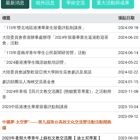
最新消息
校外訊息
學術交流
重大活動與成果
標題
張貼日期
「113年雙北地區港澳畢業生留臺評點制講座」
2024-09-18
大陸委員會香港辦事處辦理「2024年留臺畢業生返港歡迎茶
2024-06-20
會」活動
「113年度兩岸青年學生公民新聞研習營」活動
2024-06-14
「2024臺港澳學生職涯啟航培訓營」
2024-05-22
大陸委員會誠摯歡迎亞洲大學師生蒞會參訪及座談
2024-02-22
參訪財團法人海峽交流基金會
2024-01-15
「2024年寒假【四川文教交流團】(熊貓繁育專案)」之活動簡
2023-11-08
章
2023中區港澳生畢業留臺評點制講座
2023-10-04
2023-09-12
中國夢·太空夢”——第九屆珠台高校文化交流營活動活動開跑
囉
2023年暑期大專青年上蘇杭文教交流團【 迪士尼專案 】
2023-06-03