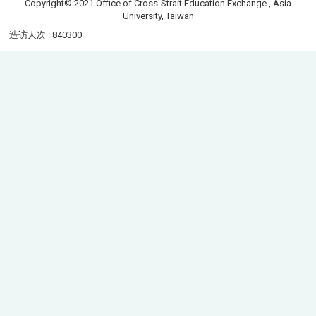
Copyright© 2021 Office of Cross-Strait Education Exchange , Asia
University, Taiwan
造访人次 : 840300