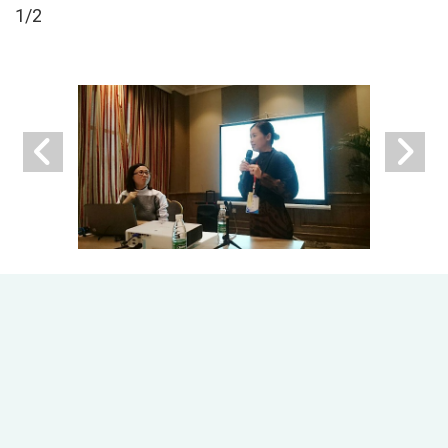
1
/2
Print this page
Share
41354 台中市雾峰区柳丰路500号 两岸教育交流中心 L105 TEL: 04-2332-
3456 分机6711
Copyright© 2021 Office of Cross-Strait Education Exchange , Asia
University, Taiwan