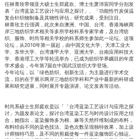
任林青玫带领亚大硕士生郑庭欢、博士生萧沛宸同学分别发
表「台湾蓝染工艺设计与应用之探讨」、「功能性竹炭保温
复合针织物制备及其物性评估」研究成果，受到注目。
林青玫主任强调，此次来自澳洲、中国、台湾、香港海峡两
岸三地纺织学术相关等多所学校科系专家学者，及台湾纺
织、服饰、时尚等相关学校的科系师生参加此一论坛。这项
论坛，从2010年第一届起，由中国文化大学、天津工业大
学、东华大学、台湾逢甲大学、亚洲大学、台南应用科技大
学、香港理工大学等轮流举办，已成为纺织学界瞩目的年度
学术盛会，今年第7届在中国武汉纺织大学登场。
今年论坛，以「绿色纺织、创新生活」为主题进行学术交
流，目的在于展示两岸三地纺织学科和产业中最新的科研成
果和研究进展，同时展开专题演讲、论文发表等活动。
时尚系硕士生郑庭欢是以「「台湾蓝染工艺设计与应用之探
讨」为题发表论文，探讨台湾蓝染工艺与时尚设计应用之结
合，她指出，蓝染服饰多为棉、麻等天然纤维制成的布料，
布料经由不同的染色技法、染色次数呈现独特效果，加上设
计师独特巧思，及不同的剪裁使每一件蓝染服饰匠心独运。